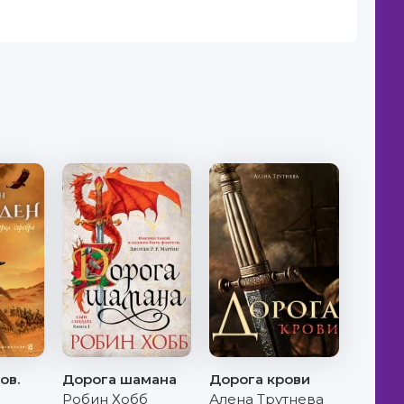
ов.
Дорога шамана
Дорога крови
Робин Хобб
Алена Трутнева