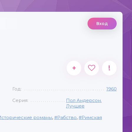
Вход
+
!
Год:
1960
Серия:
Пол Андерсон.
Лучшее
Исторические романы
,
Рабство
,
Римская