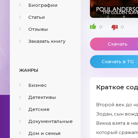
Биографии
Статьи
0
0
Отзывы
Заказать книгу
Скачать
Скачать в TG
ЖАНРЫ
Бизнес
Краткое со
Детективы
Второй век до н
Детские
Эодан, сын вожд
Документальные
Викка взята в н
который сражалс
Дом и семья