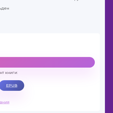
ьден
т книги:
EPUB
вания