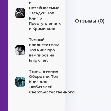
и
Незабываемые
Загадки: Топ
Книг о
Отзывы (0)
Преступлениях
и Криминале
Темный
прельститель:
Топ книг про
вампиров на
knigki.net
Таинственные
Оборотни: Топ
Книг для
Любителей
Сверхъестественного!