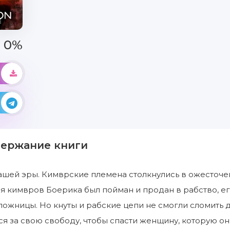
0%
держание книги
ашей эры. Кимврские племена столкнулись в ожесточе
я кимвров Боерика был пойман и продан в рабство, ег
аложницы. Но кнуты и рабские цепи не смогли сломить д
я за свою свободу, чтобы спасти женщину, которую он 