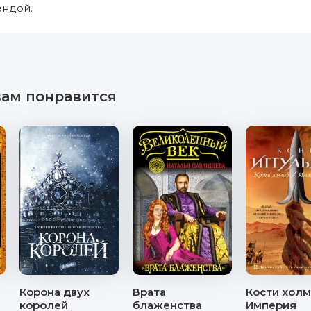
ендой.
вам понравится
Корона двух
Врата
Кости холм
королей
блаженства
Империя