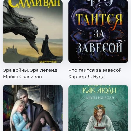
Эра войны. Эра легенд
Что таится за завесой
Майкл Салливан
Харпер Л. Вудс