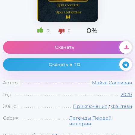
0%
0
0
Скачать
Скачать в TG
Автор:
Майкл Салливан
Год:
2020
Жанр:
Приключения
/
Фэнтези
Серия:
Легенды Первой
империи