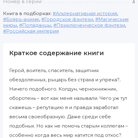
Номер в серии:
3
Книга в подборках:
Альтернативная история
,
Бояръ-аниме
,
Городское фэнтези
,
Магические
миры
,
Попаданцы
,
Приключенческое фэнтези
,
Российская империя
Краткое содержание книги
Герой, воитель, спаситель, защитник
обездоленных, рыцарь без страха и упрека?..
Ничего подобного. Колдун, чернокнижник,
оборотень – вот как меня называли. Чего уж тут
скажешь – репутацию я и правда заработал
весьма своеобразную. Даже среди себе
подобных. Но как не помочь старым коллегам –
особенно когда весь мир катится под откос?