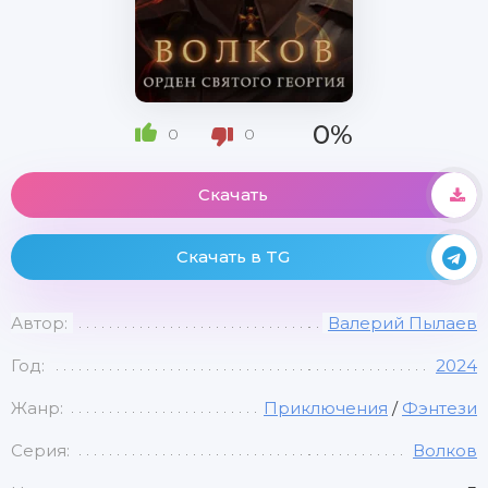
0%
0
0
Скачать
Скачать в TG
Автор:
Валерий Пылаев
Год:
2024
Жанр:
Приключения
/
Фэнтези
Серия:
Волков