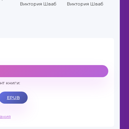
Виктория Шваб
Виктория Шваб
т книги:
EPUB
вания