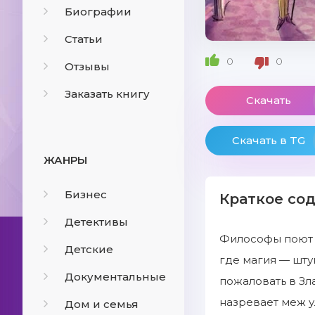
Биографии
Статьи
0
0
Отзывы
Заказать книгу
Скачать
Скачать в TG
ЖАНРЫ
Бизнес
Краткое со
Детективы
Философы поют в
Детские
где магия — шту
Документальные
пожаловать в Зл
назревает меж у
Дом и семья