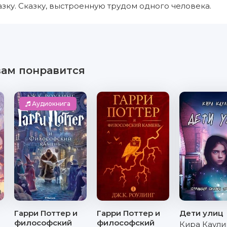
азку. Сказку, выстроенную трудом одного человека.
вам понравится
Аудиокнига
Гарри Поттер и
Гарри Поттер и
Дети улиц
философский
философский
Кира Каули