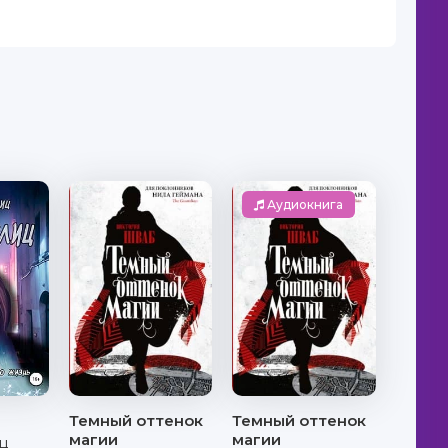
Аудиокнига
Темный оттенок
Темный оттенок
магии
магии
ц