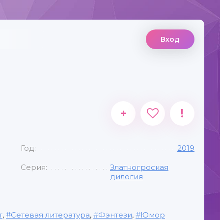
Вход
+
!
Год:
2019
Серия:
Златногроская
дилогия
т
,
Сетевая литература
,
Фэнтези
,
Юмор