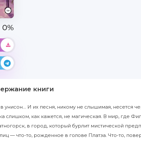
0%
держание книги
 унисон… И их песня, никому не слышимая, несется че
ка слишком, как кажется, не магическая. В мир, где Ф
атногорск, в город, который бурлит мистической пред
лиц — что-то, рожденное в голове Платза. Что-то, пове