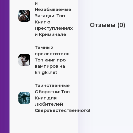
и
Незабываемые
Загадки: Топ
Книг о
Отзывы (0)
Преступлениях
и Криминале
Темный
прельститель:
Топ книг про
вампиров на
knigki.net
Таинственные
Оборотни: Топ
Книг для
Любителей
Сверхъестественного!