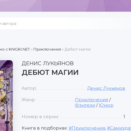
но c KNIGKI.NET
»
Приключения
» Дебют магии
ДЕНИС ЛУКЬЯНОВ
ДЕБЮТ МАГИИ
Автор:
Денис Лукьянов
Жанр:
Приключения
/
Фэнтези
/
Юмор
Номер в серии:
1
Книга в подборках:
Приключения
,
Самизда