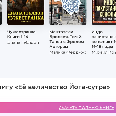
Чужеcтранка.
Мечтатели
Индо-
Книги 1-14
Бродвея. Том 2.
пакистанс
Танец с Фредом
конфликт 1
Диана Гэблдон
Астером
1948 годы
Малика Ферджух
Михаил Кр
нигу «Её величество Йога-сутра»
СКАЧАТЬ ПОЛНУЮ КНИГУ