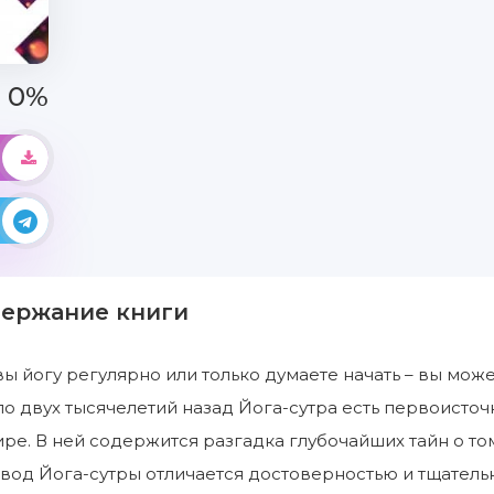
0%
держание книги
ы йогу регулярно или только думаете начать – вы може
о двух тысячелетий назад Йога-сутра есть первоисточ
е. В ней содержится разгадка глубочайших тайн о том, 
вод Йога-сутры отличается достоверностью и тщательн