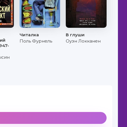
Читалка
В глуши
кий
Поль Фурнель
Оуэн Локканен
947-
ысин