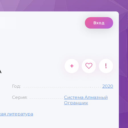
Вход
+
!
А
Год:
2020
Серия:
Система Алмазный
Огранщик
ая литература