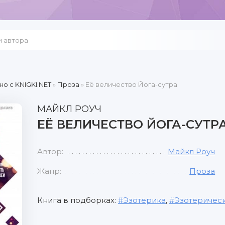
но c KNIGKI.NET
»
Проза
» Её величество Йога-сутра
МАЙКЛ РОУЧ
ЕЁ ВЕЛИЧЕСТВО ЙОГА-СУТР
Автор:
Майкл Роуч
Жанр:
Проза
Книга в подборках:
Эзотерика
,
Эзотерическ