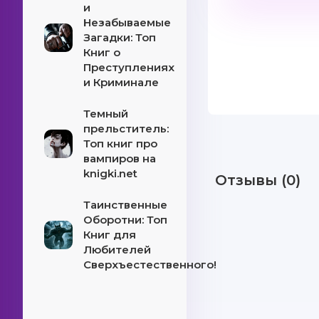
и
Незабываемые
Загадки: Топ
Книг о
Преступлениях
и Криминале
Темный
прельститель:
Топ книг про
вампиров на
knigki.net
Отзывы (0)
Таинственные
Оборотни: Топ
Книг для
Любителей
Сверхъестественного!