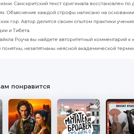
зни. Санскритский текст оригинала восстановлен по
ях. Объяснение каждой строфы написано на основании
ких гор. Автор делится своим опытом практики учени
ии и Тибета.
айкла Роуча вы найдете авторитетный комментарий к к
и понятны, незапятнаны неясной академической терми
вам понравится