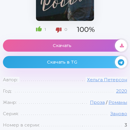
100%
1
0
Скачать
Скачать в TG
Автор:
Хельга Петерсон
Год:
2020
Жанр:
Проза
/
Романы
Серия:
Заново
Номер в серии:
3