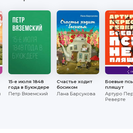
15-е июля 1848
Счастье ходит
Боевые псы
года в Буюкдере
босиком
пляшут
и
Петр Вяземский
Лана Барсукова
Артуро Пер
Реверте