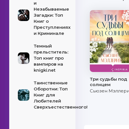
и
Незабываемые
Загадки: Топ
Книг о
Преступлениях
и Криминале
Темный
прельститель:
Топ книг про
вампиров на
knigki.net
Три судьбы под
Таинственные
солнцем
Оборотни: Топ
Сьюзен Мэллер
Книг для
Любителей
Сверхъестественного!