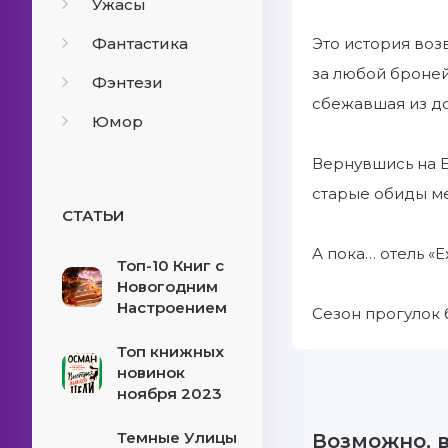
Ужасы
Фантастика
Это история воз
за любой броней
Фэнтези
сбежавшая из до
Юмор
Вернувшись на Е
старые обиды ме
СТАТЬИ
А пока… отель «
Топ-10 Книг с
Новогодним
Настроением
Сезон прогулок 
Топ книжных
новинок
ноября 2023
Темные Улицы
Возможно, 