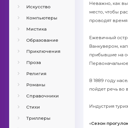
Неважно, как вы
Искусство
место, чтобы ра
Компьютеры
проводят время 
Мистика
Ежевичный остро
Образование
Ванкувером, кап
Приключения
прибывшие на ос
Проза
Первоначальное 
Религия
В 1889 году нас
Романы
пойдет речь во 
Справочники
Индустрия туриз
Стихи
Триллеры
«
Сезон прогуло