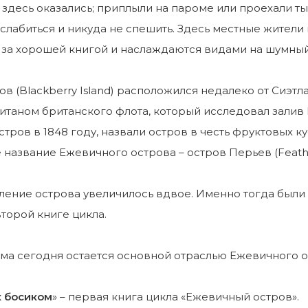
 здесь оказались; приплыли на пароме или проехали ты
сслабиться и никуда не спешить. Здесь местные жители
за хорошей книгой и наслаждаются видами на шумный 
в (Blackberry Island) расположился недалеко от Сиэтл
итаном британского флота, который исследовал зали
тров в 1848 году, назвали остров в честь фруктовых к
название Ежевичного острова – остров Перьев (Feather
еление острова увеличилось вдвое. Именно тогда были
второй книге цикла.
ма сегодня остается основной отраслью Ежевичного о
к босиком
» – первая книга цикла «Ежевичный остров».