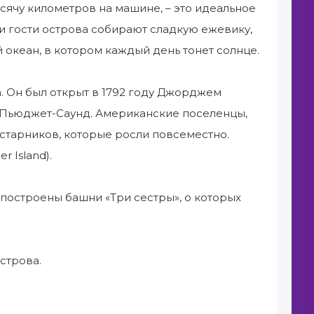
сячу километров на машине, – это идеальное
 и гости острова собирают сладкую ежевику,
океан, в котором каждый день тонет солнце.
а. Он был открыт в 1792 году Джорджем
в Пьюджет-Саунд. Американские поселенцы,
устарников, которые росли повсеместно.
 Island).
 построены башни «Три сестры», о которых
строва.