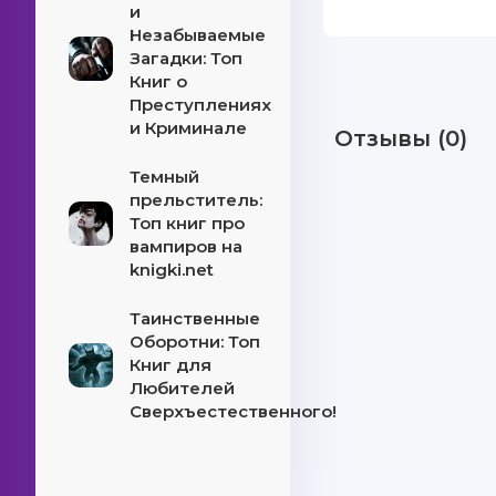
и
Незабываемые
Загадки: Топ
Книг о
Преступлениях
и Криминале
Отзывы (0)
Темный
прельститель:
Топ книг про
вампиров на
knigki.net
Таинственные
Оборотни: Топ
Книг для
Любителей
Сверхъестественного!