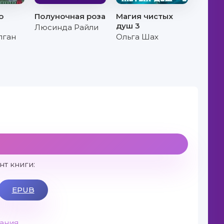
о
Полуночная роза
Магия чистых
душ 3
Люсинда Райли
лган
Ольга Шах
т книги:
EPUB
вания