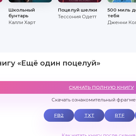
Школьный
Поцелуй шелки
500 миль д
бунтарь
тебя
Тессония Одетт
Калли Харт
Дженни Ко
нигу «Ещё один поцелуй»
СКАЧАТЬ ПОЛНУЮ КНИГУ
Скачать ознакомительный фрагмен
FB2
TXT
RTF
Как читать книгу после скачи