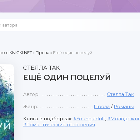
но c KNIGKI.NET
»
Проза
» Ещё один поцелуй
СТЕЛЛА ТАК
ЕЩЁ ОДИН ПОЦЕЛУЙ
Автор:
Стелла Так
Жанр:
Проза
/
Романы
Книга в подборках:
Young adult
,
Молодежны
Романтические отношения