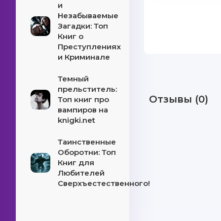
и
Незабываемые
Загадки: Топ
Книг о
Преступлениях
и Криминале
Темный
прельститель:
Отзывы (0)
Топ книг про
вампиров на
knigki.net
Таинственные
Оборотни: Топ
Книг для
Любителей
Сверхъестественного!