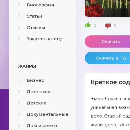
Биографии
Статьи
0
0
Отзывы
Заказать книгу
Скачать
Скачать в TG
ЖАНРЫ
Бизнес
Краткое со
Детективы
Эмма Лоуэлл всю
Детские
уникальная возм
Документальные
дело. Старый са
жили здесь. Ист
Дом и семья