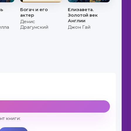
шь
Богач и его
Елизавета.
актер
Золотой век
Англии
Денис
елла
Драгунский
Джон Гай
т книги: