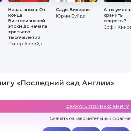
Новая эпоха. От
Сады Виверны
А ты умее
конца
хранить
Юрий Буйда
Викторианской
секреты?
эпохи до начала
Софи Кинс
третьего
тысячелетия
Питер Акройд
нигу «Последний сад Англии»
СКАЧАТЬ ПОЛНУЮ КНИГУ
Скачать ознакомительный фрагмен