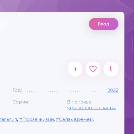
Вход
+
!
Год:
2022
Серия:
В поисках
утраченного счастья
тальгия
,
Проза жизни
,
Связь времен
,