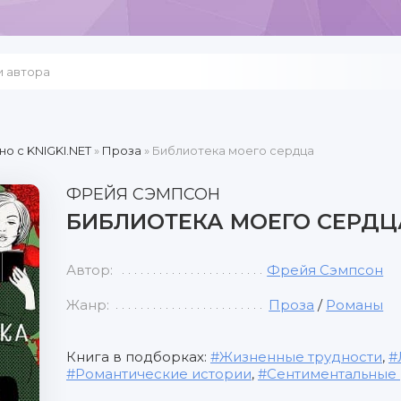
но c KNIGKI.NET
»
Проза
» Библиотека моего сердца
ФРЕЙЯ СЭМПСОН
БИБЛИОТЕКА МОЕГО СЕРДЦ
Автор:
Фрейя Сэмпсон
Жанр:
Проза
/
Романы
Книга в подборках:
Жизненные трудности
,
Романтические истории
,
Сентиментальные