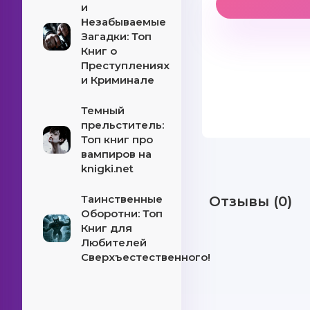
и
Незабываемые
Загадки: Топ
Книг о
Преступлениях
и Криминале
Темный
прельститель:
Топ книг про
вампиров на
knigki.net
Таинственные
Отзывы (0)
Оборотни: Топ
Книг для
Любителей
Сверхъестественного!