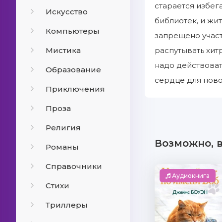
старается избег
Искусство
библиотек, и жи
Компьютеры
запрещено участ
Мистика
распутывать хит
надо действоват
Образование
сердце для нов
Приключения
Проза
Религия
Возможно, 
Романы
Справочники
Аудиокнига
Стихи
Триллеры