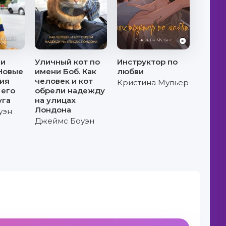
ми
Уличный кот по
Инструктор по
 Новые
имени Боб. Как
любви
ия
человек и кот
Кристина Мульер
 его
обрели надежду
уга
на улицах
Лондона
уэн
Джеймс Боуэн