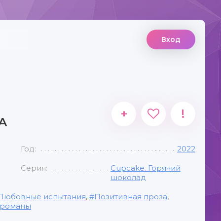
Вход
+
!
А
Год:
2022
Серия:
Cupcake. Горячий
шоколад
Любовные испытания
,
Позитивная проза
,
 романы