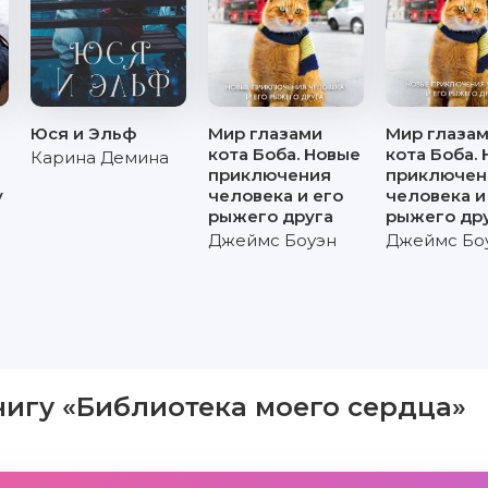
Юся и Эльф
Мир глазами
Мир глаза
кота Боба. Новые
кота Боба.
Карина Демина
приключения
приключен
у
человека и его
человека и
рыжего друга
рыжего др
Джеймс Боуэн
Джеймс Бо
нигу «Библиотека моего сердца»