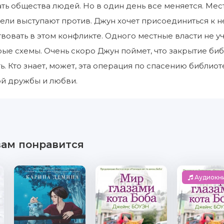
ать общества людей. Но в один день все меняется. Мес
тели выступают против. Джун хочет присоединиться к 
вовать в этом конфликте. Одного местные власти не у
рые схемы. Очень скоро Джун поймет, что закрытие биб
ь. Кто знает, может, эта операция по спасению библио
ой дружбы и любви.
вам понравится
Аудиокн