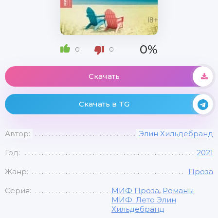
0%
0
0
Скачать
Скачать в TG
Автор:
Элин Хильдебранд
Год:
2021
Жанр:
Проза
Серия:
МИФ Проза
,
Романы
МИФ. Лето Элин
Хильдебранд