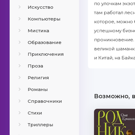
по улочкам экзо
Искусство
там работал ле
Компьютеры
которое, можно 
Мистика
успешному бизне
проникновение. 
Образование
великой шаманк
Приключения
и Китай, на Бай
Проза
Религия
Романы
Возможно, 
Справочники
Стихи
Триллеры