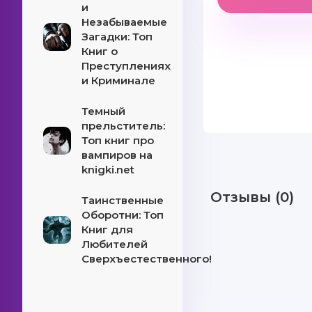
и
Незабываемые
Загадки: Топ
Книг о
Преступлениях
и Криминале
Темный
прельститель:
Топ книг про
вампиров на
knigki.net
Отзывы (0)
Таинственные
Оборотни: Топ
Книг для
Любителей
Сверхъестественного!