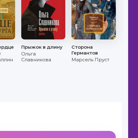
ердце
Прыжок в длину
Сторона
а
Германтов
Ольга
уллин
Славникова
Марсель Пруст