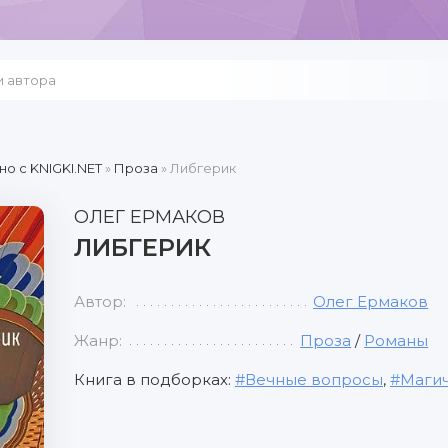
но c KNIGKI.NET
»
Проза
» Либгерик
ОЛЕГ ЕРМАКОВ
ЛИБГЕРИК
Автор:
Олег Ермаков
Жанр:
Проза
/
Романы
Книга в подборках:
Вечные вопросы
,
Магич