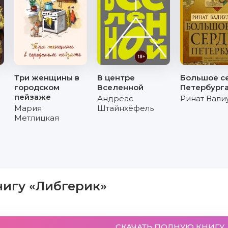
Три женщины в
В центре
Большое с
городском
Вселенной
Петербург
пейзаже
Андреас
Ринат Вали
Мария
Штайнхёфель
Метлицкая
нигу «Либгерик»
СКАЧАТЬ ПОЛНУЮ КНИГУ