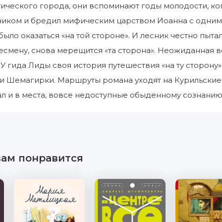
тического города, они вспоминают годы молодости, ког
сником и бредил мифическим царством Иоанна с одним
было оказаться «на той стороне». И лесник честно пыта
смену, снова мерещится «та сторона». Неожиданная вс
У гида Лиды своя история путешествия «на ту сторону»,
и Шемагирки. Маршруты романа уходят на Курильские
кал и в места, вовсе недоступные обыденному сознанию
вам понравится