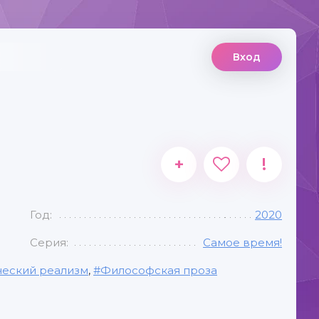
Вход
+
!
Год:
2020
Серия:
Самое время!
еский реализм
,
Философская проза