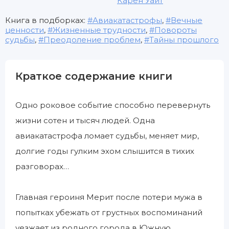
Карен Уайт
Книга в подборках:
Авиакатастрофы
,
Вечные
ценности
,
Жизненные трудности
,
Повороты
судьбы
,
Преодоление проблем
,
Тайны прошлого
Краткое содержание книги
Одно роковое событие способно перевернуть
жизни сотен и тысяч людей. Одна
авиакатастрофа ломает судьбы, меняет мир,
долгие годы гулким эхом слышится в тихих
разговорах…
Главная героиня Мерит после потери мужа в
попытках убежать от грустных воспоминаний
уезжает из родного города в Южную