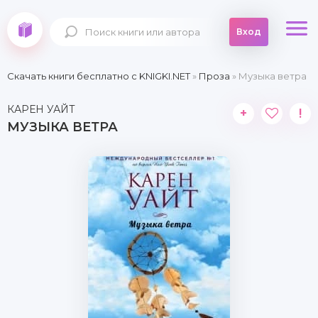
Вход
Скачать книги бесплатно c KNIGKI.NET
»
Проза
» Музыка ветра
КАРЕН УАЙТ
+
!
МУЗЫКА ВЕТРА