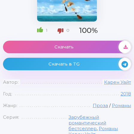
100%
1
0
Скачать
Скачать в TG
Автор:
Карен Уайт
Год:
2018
Жанр:
Проза
/
Романы
Серия:
Зарубежный
романтический
бестселлер
,
Романы