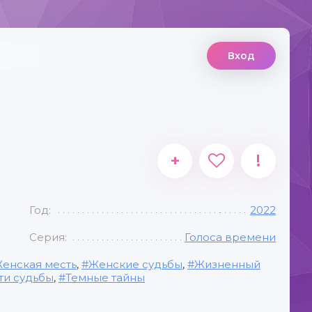
Вход
+
!
Год:
2022
Серия:
Голоса времени
енская месть
,
Женские судьбы
,
Жизненный
ти судьбы
,
Темные тайны