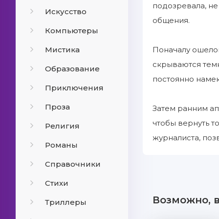
подозревала, не
Искусство
общения.
Компьютеры
Мистика
Поначалу ошелом
скрываются темн
Образование
постоянно намек
Приключения
Проза
Затем ранним ап
чтобы вернуть т
Религия
журналиста, поз
Романы
Справочники
Стихи
Возможно, 
Триллеры