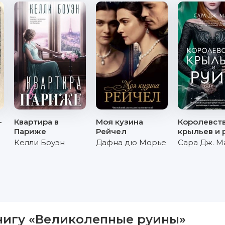
-
Квартира в
Моя кузина
Королевст
Париже
Рейчел
крыльев и 
Келли Боуэн
Дафна дю Морье
Сара Дж. М
нигу «Великолепные руины»