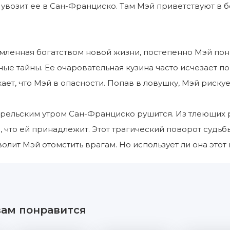
 увозит ее в Сан-Франциско. Там Мэй приветствуют в б
ленная богатством новой жизни, постепенно Мэй пони
ые тайны. Ее очаровательная кузина часто исчезает по 
ает, что Мэй в опасности. Попав в ловушку, Мэй рискуе
рельским утром Сан-Франциско рушится. Из тлеющих р
о, что ей принадлежит. Этот трагический поворот судь
волит Мэй отомстить врагам. Но использует ли она этот
вам понравится