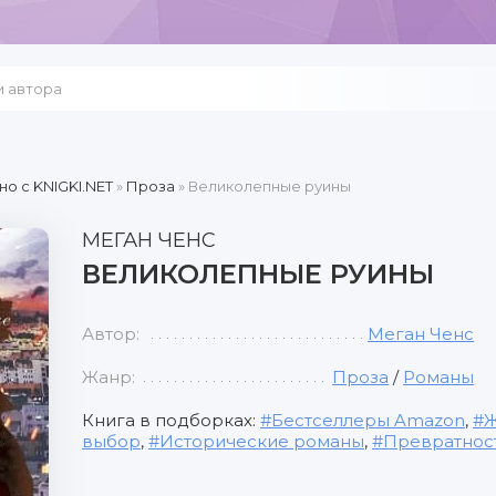
но c KNIGKI.NET
»
Проза
» Великолепные руины
МЕГАН ЧЕНС
ВЕЛИКОЛЕПНЫЕ РУИНЫ
Автор:
Меган Ченс
Жанр:
Проза
/
Романы
Книга в подборках:
Бестселлеры Amazon
,
Ж
выбор
,
Исторические романы
,
Превратнос