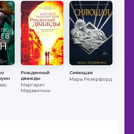
во
Рожденный
Сияющая
руин
дважды
Мара Резерфорд
аас
Маргарет
Мадзантини