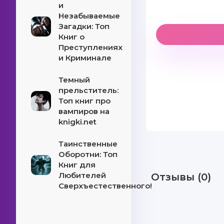
и
Незабываемые
Загадки: Топ
Книг о
Преступлениях
и Криминале
Темный
прельститель:
Топ книг про
вампиров на
knigki.net
Таинственные
Оборотни: Топ
Книг для
Любителей
Отзывы (0)
Сверхъестественного!