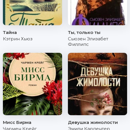
Тайна
Ты, только ты
Кэтрин Хьюз
Сьюзен Элизабет
Филлипс
Мисс Бирма
Девушка жимолости
Чармен Крейг
Эмили Карпентер