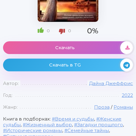
0%
0
0
Скачать
Скачать в TG
Автор:
Дайна Джеффрис
Год:
2022
Жанр:
Проза
/
Романы
Книга в подборках:
Время и судьбы
,
Женские
судьбы
,
Жизненный выбор
,
Загадки прошлого
,
Исторические романы
,
Семейные тайны
,