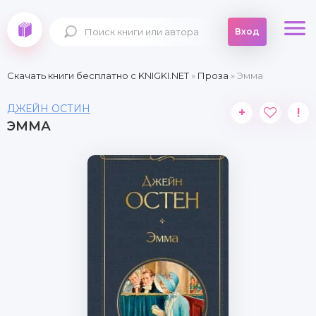
Вход
Скачать книги бесплатно c KNIGKI.NET
»
Проза
» Эмма
ДЖЕЙН ОСТИН
+
!
ЭММА