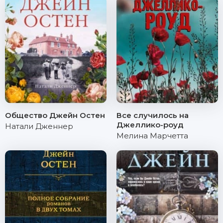
Общество Джейн Остен
Все случилось на
Джеллико-роуд
Натали Дженнер
Мелина Марчетта