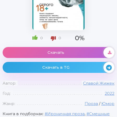
0%
0
0
Скачать
Скачать в TG
Автор:
Славой Жижек
Год:
2022
Жанр:
Проза
/
Юмор
Книга в подборках:
Ироничная проза
,
Смешные