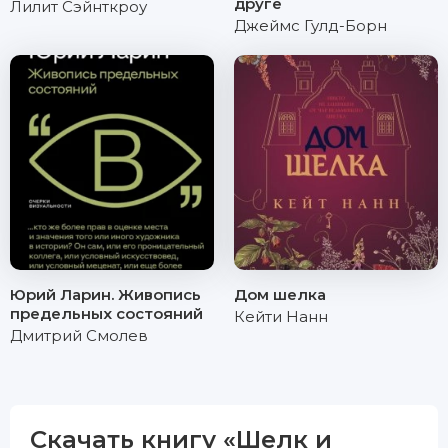
друге
Лилит Сэйнткроу
Джеймс Гулд-Борн
Юрий Ларин. Живопись
Дом шелка
предельных состояний
Кейти Нанн
Дмитрий Смолев
Скачать книгу «Шелк и