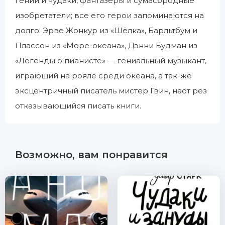
гении и чудаки, фантазеры и сумасбродные
изобретатели; все его герои запоминаются на
долго: Эрве Жонкур из «Шёлка», Барльтбум и
Плассон из «Море-океана», Дэнни Будман из
«Легенды о пианисте» — гениальный музыкант,
играющий на рояле среди океана, а так-же
эксцентричный писатель мистер Гвин, наот рез
отказывающийся писать книги.
Возможно, вам понравится