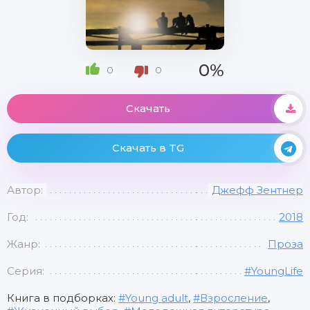
0%
0
0
Скачать
Скачать в TG
Автор:
Джефф Зентнер
Год:
2018
Жанр:
Проза
Серия:
#YoungLife
Книга в подборках:
Young adult
,
Взросление
,