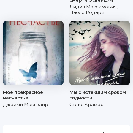
смерти Освенцим
Лидия Максимович
,
Паоло Родари
Мое прекрасное
Мы с истекшим сроком
несчастье
годности
Джейми Макгвайр
Стейс Крамер