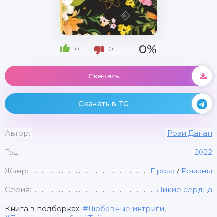
0%
0
0
Скачать
Скачать в TG
Автор:
Рози Данан
Год:
2022
Жанр:
Проза
/
Романы
Серия:
Дикие сердца
Книга в подборках:
Любовные интриги
,