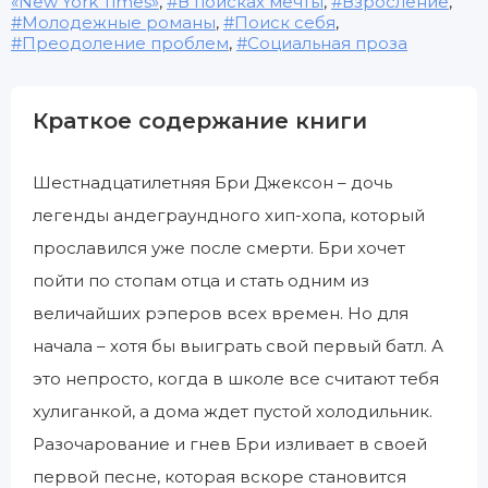
«New York Times»
,
В поисках мечты
,
Взросление
,
Молодежные романы
,
Поиск себя
,
Преодоление проблем
,
Социальная проза
Краткое содержание книги
Шестнадцатилетняя Бри Джексон – дочь
легенды андеграундного хип-хопа, который
прославился уже после смерти. Бри хочет
пойти по стопам отца и стать одним из
величайших рэперов всех времен. Но для
начала – хотя бы выиграть свой первый батл. А
это непросто, когда в школе все считают тебя
хулиганкой, а дома ждет пустой холодильник.
Разочарование и гнев Бри изливает в своей
первой песне, которая вскоре становится