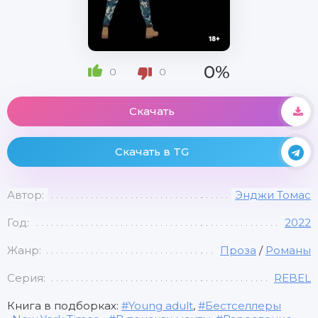
0%
0
0
Скачать
Скачать в TG
Автор:
Энджи Томас
Год:
2022
Жанр:
Проза
/
Романы
Серия:
REBEL
Книга в подборках:
Young adult
,
Бестселлеры