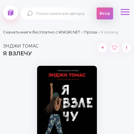
Вход
Скачать книги бесплатно c KNIGKI.NET
»
Проза
» Я взлечу
ЭНДЖИ ТОМАС
+
!
Я ВЗЛЕЧУ