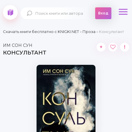
Вход
Скачать книги бесплатно c KNIGKI.NET
»
Проза
» Консультант
ИМ СОН СУН
+
!
КОНСУЛЬТАНТ