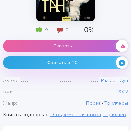
0%
0
0
Скачать
Скачать в TG
Автор:
Им Сон Сун
Год:
2022
Жанр:
Проза
/
Триллеры
Книга в подборках:
Современная проза
,
Триллер