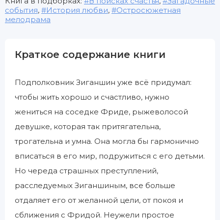
Книга в подборках:
В поисках счастья
,
Загадочные
события
,
История любви
,
Остросюжетная
мелодрама
Краткое содержание книги
Подполковник Зиганшин уже всё придумал:
чтобы жить хорошо и счастливо, нужно
жениться на соседке Фриде, рыжеволосой
девушке, которая так притягательна,
трогательна и умна. Она могла бы гармонично
вписаться в его мир, подружиться с его детьми.
Но череда страшных преступлений,
расследуемых Зиганшиным, все больше
отдаляет его от желанной цели, от покоя и
сближения с Фридой. Неужели простое