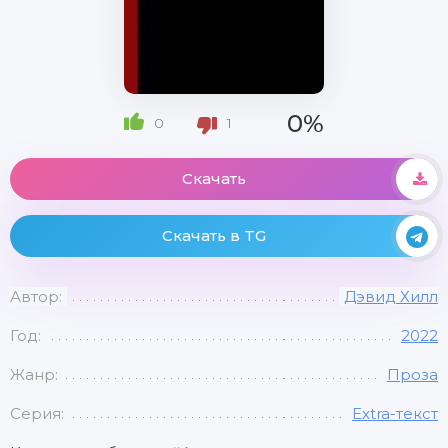
0%
0
1
Скачать
Скачать в TG
Автор:
Дэвид Хилл
Год:
2022
Жанр:
Проза
Серия:
Extra-текст