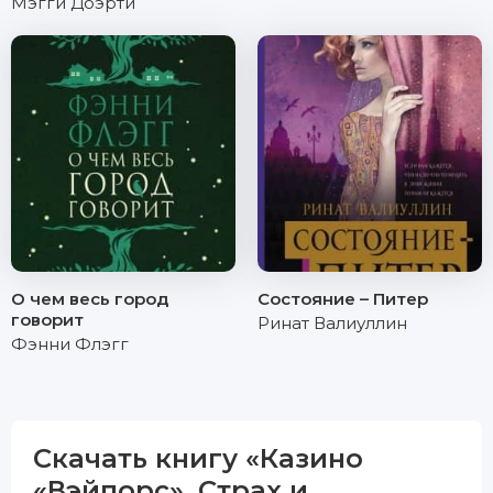
Мэгги Доэрти
О чем весь город
Состояние – Питер
говорит
Ринат Валиуллин
Фэнни Флэгг
Скачать книгу «Казино
«Вэйпорс». Страх и