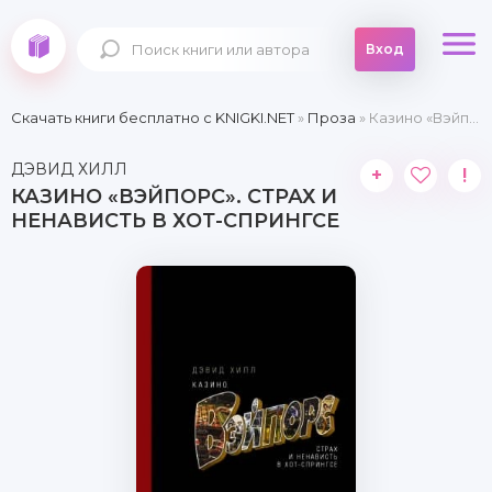
Вход
Скачать книги бесплатно c KNIGKI.NET
»
Проза
» Казино «Вэйпорс». Страх и ненависть в Хот-Спрингсе
ДЭВИД ХИЛЛ
+
!
КАЗИНО «ВЭЙПОРС». СТРАХ И
НЕНАВИСТЬ В ХОТ-СПРИНГСЕ