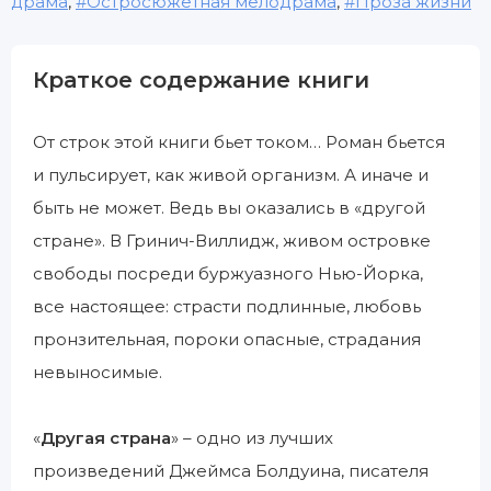
драма
,
Остросюжетная мелодрама
,
Проза жизни
Краткое содержание книги
От строк этой книги бьет током… Роман бьется
и пульсирует, как живой организм. А иначе и
быть не может. Ведь вы оказались в «другой
стране». В Гринич-Виллидж, живом островке
свободы посреди буржуазного Нью-Йорка,
все настоящее: страсти подлинные, любовь
пронзительная, пороки опасные, страдания
невыносимые.
«
Другая страна
» – одно из лучших
произведений Джеймса Болдуина, писателя