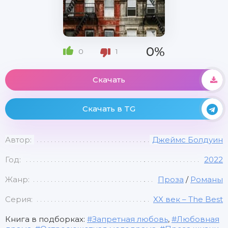
0%
0
1
Скачать
Скачать в TG
Автор:
Джеймс Болдуин
Год:
2022
Жанр:
Проза
/
Романы
Серия:
XX век – The Best
Книга в подборках:
Запретная любовь
,
Любовная