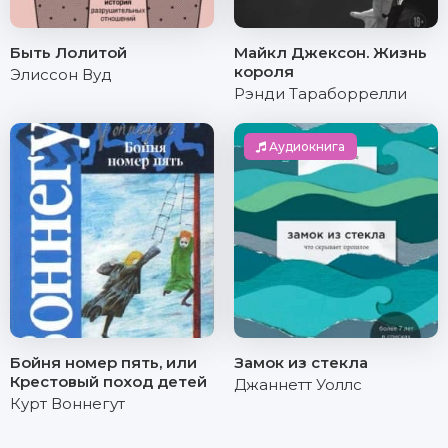
Быть Лолитой
Майкл Джексон. Жизнь
короля
Элиссон Вуд
Рэнди Тараборрелли
Аудиокнига
Бойня номер пять, или
Замок из стекла
Крестовый поход детей
Джаннетт Уоллс
Курт Воннегут