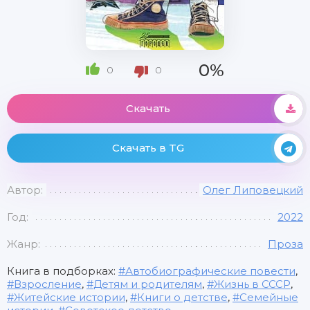
0%
0
0
Скачать
Скачать в TG
Автор:
Олег Липовецкий
Год:
2022
Жанр:
Проза
Книга в подборках:
Автобиографические повести
,
Взросление
,
Детям и родителям
,
Жизнь в СССР
,
Житейские истории
,
Книги о детстве
,
Семейные