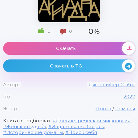
0%
0
0
Скачать
Скачать в TG
Автор:
Дженнифер Сэйнт
Год:
2022
Жанр:
Проза
/
Романы
Книга в подборках:
Древнегреческая мифология
,
Женская судьба
,
Издательство Corpus
,
Исторические романы
,
Поиск себя