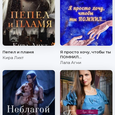
Пепел и пламя
Я просто хочу, чтобы ты
ПОМНИЛ…
Кира Лихт
Лала Агни