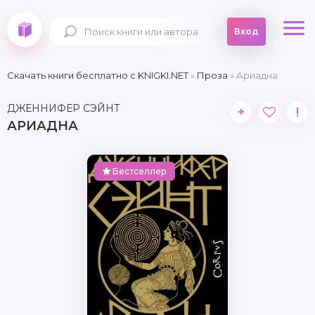
Вход
Скачать книги бесплатно c KNIGKI.NET
»
Проза
» Ариадна
ДЖЕННИФЕР СЭЙНТ
+
!
АРИАДНА
Бестселлер