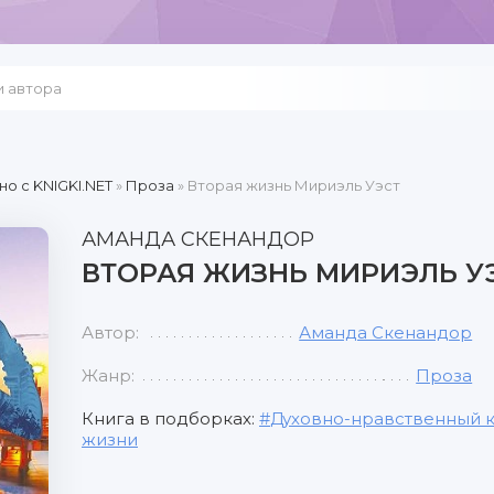
но c KNIGKI.NET
»
Проза
» Вторая жизнь Мириэль Уэст
АМАНДА СКЕНАНДОР
ВТОРАЯ ЖИЗНЬ МИРИЭЛЬ У
Автор:
Аманда Скенандор
Жанр:
Проза
Книга в подборках:
Духовно-нравственный 
жизни