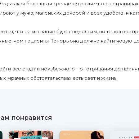
Ведь такая болезнь встречается разве что на страницах
бирают у мужа, маленьких дочерей и всех удобств, к ко
ется, что ее изгнание будет недолгим, но те, кого отп
ные, чем пациенты. Теперь она должна найти новую цел
ойти все стадии неизбежного – от отрицания до принят
ых мрачных обстоятельствах есть свет и жизнь.
вам понравится