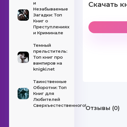
и
Скачать к
Незабываемые
Загадки: Топ
Книг о
Преступлениях
и Криминале
Темный
прельститель:
Топ книг про
вампиров на
knigki.net
Таинственные
Оборотни: Топ
Книг для
Любителей
Сверхъестественного!
Отзывы (0)