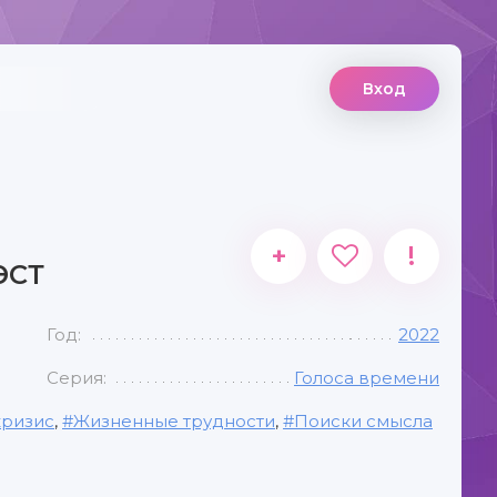
Вход
+
!
ЭСТ
Год:
2022
Серия:
Голоса времени
кризис
,
Жизненные трудности
,
Поиски смысла