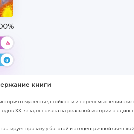
00%
держание книги
стория о мужестве, стойкости и переосмыслении жизн
годов XX века, основана на реальной истории о един
остирует проказу у богатой и эгоцентричной светской л