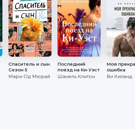
Спаситель и сын.
Последний
Моя прекр
Сезон 5
поезд на Ки-Уэст
ошибка
Мари-Од Мюрай
Шанель Клитон
Ви Киланд