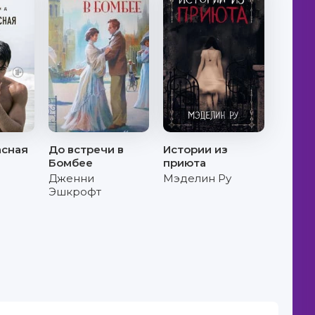
асная
До встречи в
Истории из
Бомбее
приюта
Дженни
Мэделин Ру
Эшкрофт