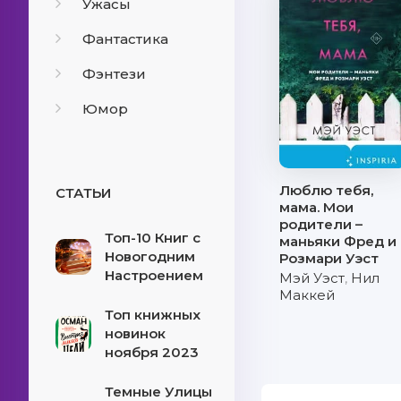
Ужасы
Фантастика
Фэнтези
Юмор
Люблю тебя,
СТАТЬИ
мама. Мои
родители –
Топ-10 Книг с
маньяки Фред и
Новогодним
Розмари Уэст
Настроением
Мэй Уэст
,
Нил
Маккей
Топ книжных
новинок
ноября 2023
Темные Улицы