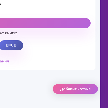
»
т книги:
EPUB
вания
Добавить отзыв