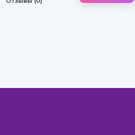
Отзывы (0)
Правообладателям
Авторам
Обратная связь
Внимание!
Скачать книги бесплатно
из нашей библиотеки,
Вы можете ТОЛЬКО
для ознакомительных целей. Коммерческое