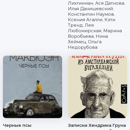
Лихтикман
,
Ася Датнова
,
Илья Данишевский
,
Константин Наумов
,
Ксения Агалли
,
Кэти
Тренд
,
Лея
Любомирская
,
Марина
Воробьева
,
Нина
Хеймец
,
Ольга
Недорубова
Черные псы
Записки Хендрика Груна