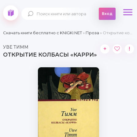
Вход
Скачать книги бесплатно c KNIGKI.NET
»
Проза
» Открытие колбасы «карри»
УВЕ ТИММ
+
!
ОТКРЫТИЕ КОЛБАСЫ «КАРРИ»