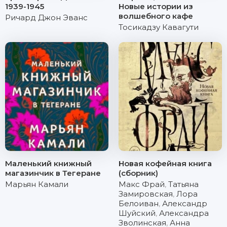
1939-1945
Новые истории из
волшебного кафе
Ричард Джон Эванс
Тосикадзу Кавагути
Маленький книжный
Новая кофейная книга
магазинчик в Тегеране
(сборник)
Марьян Камали
Макс Фрай
,
Татьяна
Замировская
,
Лора
Белоиван
,
Александр
Шуйский
,
Александра
Зволинская
,
Анна