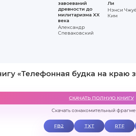
завоеваний
Ли
древности до
Нэнси Чжу
милитаризма XX
Ким
века
Александр
Спеваковский
нигу «Телефонная будка на краю 
СКАЧАТЬ ПОЛНУЮ КНИГУ
Скачать ознакомительный фрагмен
FB2
TXT
RTF