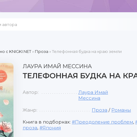
но c KNIGKI.NET
»
Проза
» Телефонная будка на краю земли
ЛАУРА ИМАЙ МЕССИНА
ТЕЛЕФОННАЯ БУДКА НА КР
Автор:
Лаура Имай
Мессина
Жанр:
Проза
/
Романы
Книга в подборках:
Преодоление проблем
,
проза
,
Япония