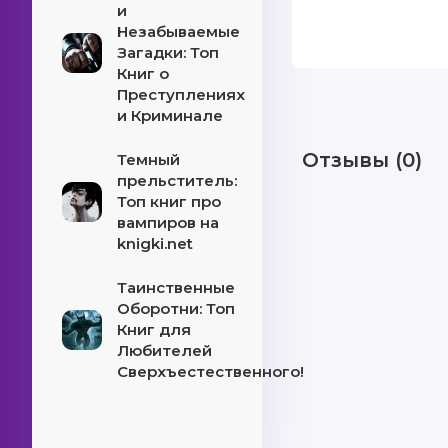
и
Незабываемые
Загадки: Топ
Книг о
Преступлениях
и Криминале
Отзывы (0)
Темный
прельститель:
Топ книг про
вампиров на
knigki.net
Таинственные
Оборотни: Топ
Книг для
Любителей
Сверхъестественного!