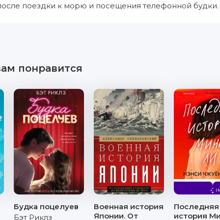
после поездки к морю и посещения телефонной будки.
вам понравится
Будка поцелуев
Военная история
Последняя
и
Японии. От
история М
Бэт Риклз