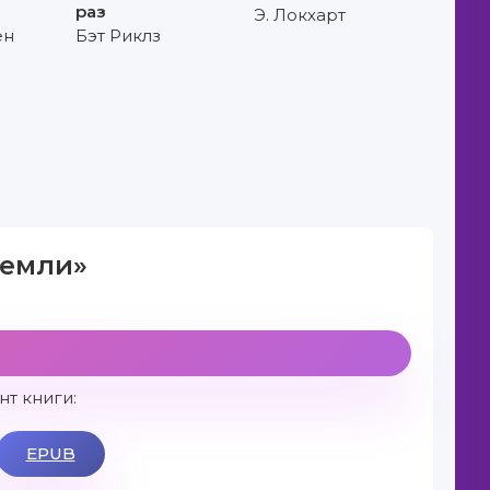
раз
Э. Локхарт
ён
Бэт Риклз
земли»
т книги:
EPUB