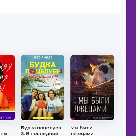
Будка поцелуев
Мы были
ины
3. В последний
лжецами