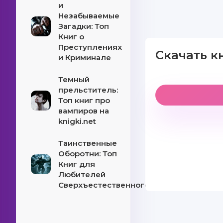
и
Незабываемые
Загадки: Топ
Книг о
Преступлениях
Скачать к
и Криминале
Темный
прельститель:
Топ книг про
вампиров на
knigki.net
Таинственные
Оборотни: Топ
Книг для
Любителей
Сверхъестественного!