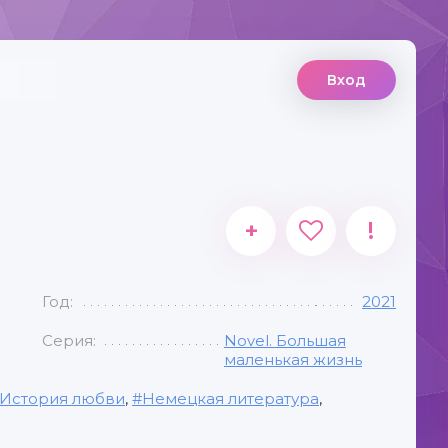
Вход
+
!
Год:
2021
Серия:
Novel. Большая
маленькая жизнь
История любви
,
Немецкая литература
,