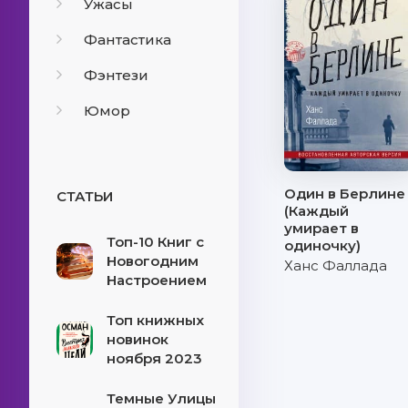
Ужасы
Фантастика
Фэнтези
Юмор
Один в Берлине
СТАТЬИ
(Каждый
умирает в
Топ-10 Книг с
одиночку)
Новогодним
Ханс Фаллада
Настроением
Топ книжных
новинок
ноября 2023
Темные Улицы