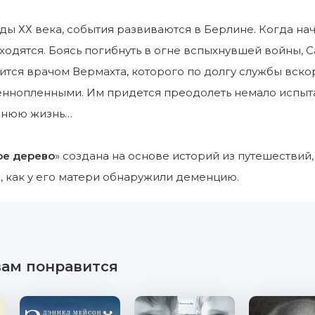
оды ХХ века, события развиваются в Берлине. Когда на
одятся. Боясь погибнуть в огне вспыхнувшей войны, Са
ится врачом Вермахта, которого по долгу службы вскор
оеннопленными. Им придется преодолеть немало испытан
жнюю жизнь…
ое дерево
» создана на основе историй из путешествий
о, как у его матери обнаружили деменцию.
вам понравится