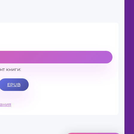
т книги:
EPUB
вания