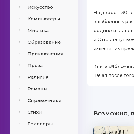
Искусство
На дворе – 30 г
Компьютеры
влюбленных расх
Мистика
родине и станов
и Отто станут в
Образование
изменит их пре
Приключения
Проза
Книга «
Яблонев
начал после тог
Религия
Романы
Справочники
Стихи
Возможно, 
Триллеры