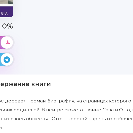
0%
держание книги
е дерево» – роман-биография, на страницах которого
воих родителей. В центре сюжета – юные Сала и Отто, 
азных слоев общества. Отто – простой парень из рабоче
.