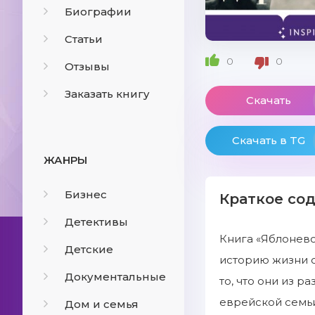
Биографии
Статьи
0
0
Отзывы
Заказать книгу
Скачать
Скачать в TG
ЖАНРЫ
Бизнес
Краткое со
Детективы
Книга «Яблонево
Детские
историю жизни с
Документальные
то, что они из р
еврейской семьи
Дом и семья