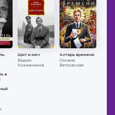
ль.
Щит и меч
Алтарь времени
Вадим
Оксана
Кожевников
Ветловская
ь в
й
ный
и