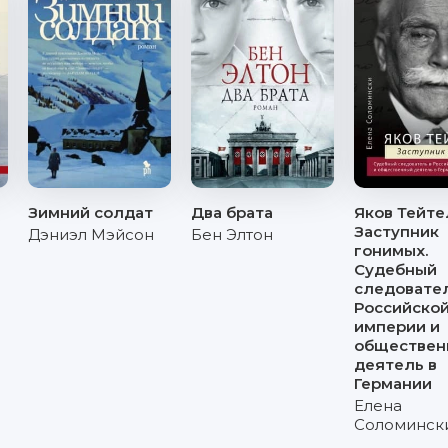
Зимний солдат
Два брата
Яков Тейте
Заступник
Дэниэл Мэйсон
Бен Элтон
гонимых.
Судебный
следовател
Российско
империи и
обществен
деятель в
Германии
Елена
Соломинск