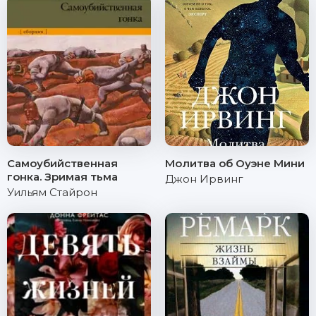
Самоубийственная
Молитва об Оуэне Мини
гонка. Зримая тьма
Джон Ирвинг
Уильям Стайрон