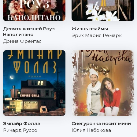
Девять жизней Роуз
Жизнь взаймы
Наполитано
Эрих Мария Ремарк
Донна Фрейтас
Эмпайр Фоллз
Снегурочка носит мини
Ричард Руссо
Юлия Набокова