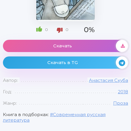
0%
0
0
Скачать
Скачать в TG
Автор:
Анастасия Скуба
Год:
2018
Жанр:
Проза
Книга в подборках:
Современная русская
литература