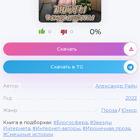
0%
0
0
Скачать
Скачать в TG
Автор:
Александр Райн
Год:
2022
Жанр:
Проза
/
Юмор
Книга в подборках:
Блогосфера
,
Звезды
Интернета
,
Интернет-авторы
,
Ироничная проза
,
Смешные истории