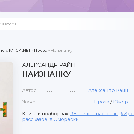
но c KNIGKI.NET
»
Проза
» Наизнанку
АЛЕКСАНДР РАЙН
НАИЗНАНКУ
Автор:
Александр Райн
Жанр:
Проза
/
Юмор
Книга в подборках:
Веселые рассказы
,
Иро
рассказов
,
Юморески