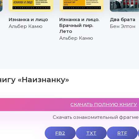
Изнанка и лицо
Изнанка и лицо.
Два брата
Брачный пир.
Альбер Камю
Бен Элтон
Лето
Альбер Камю
нигу «Наизнанку»
СКАЧАТЬ ПОЛНУЮ КНИГУ
Скачать ознакомительный фрагмен
FB2
TXT
RTF