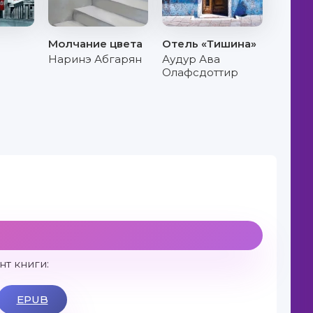
Молчание цвета
Отель «Тишина»
Наринэ Абгарян
Аудур Ава
Олафсдоттир
т книги:
EPUB