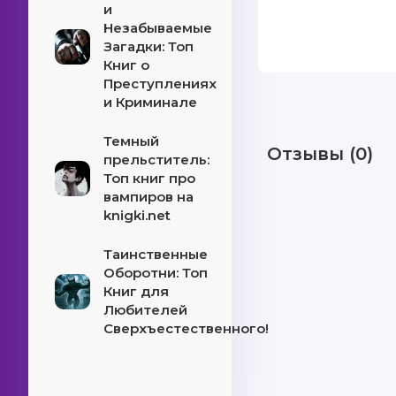
и
Незабываемые
Загадки: Топ
Книг о
Преступлениях
и Криминале
Темный
Отзывы (0)
прельститель:
Топ книг про
вампиров на
knigki.net
Таинственные
Оборотни: Топ
Книг для
Любителей
Сверхъестественного!