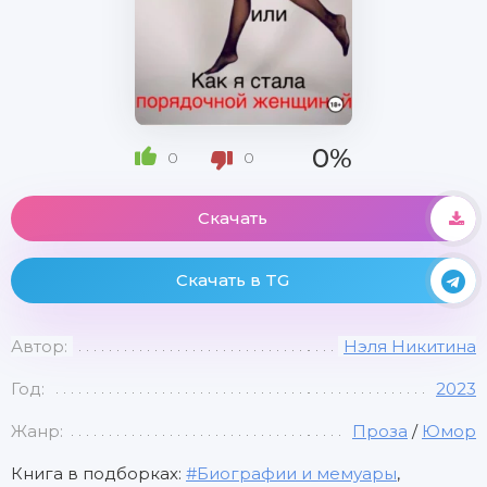
0%
0
0
Скачать
Скачать в TG
Автор:
Нэля Никитина
Год:
2023
Жанр:
Проза
/
Юмор
Книга в подборках:
Биографии и мемуары
,