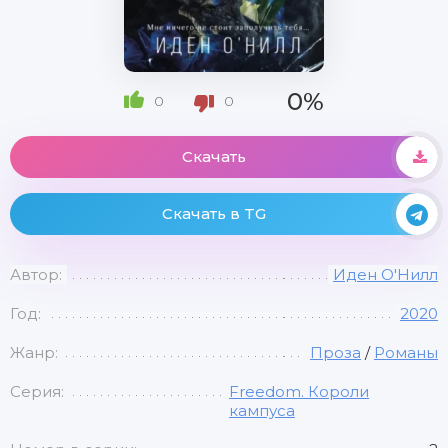
0%
0
0
Скачать
Скачать в TG
Автор:
Иден О'Нилл
Год:
2020
Жанр:
Проза
/
Романы
Серия:
Freedom. Короли
кампуса