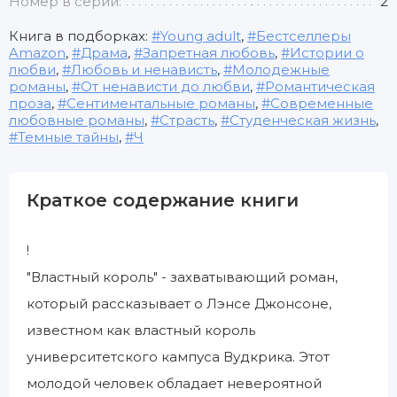
Номер в серии:
2
Книга в подборках:
Young adult
,
Бестселлеры
Amazon
,
Драма
,
Запретная любовь
,
Истории о
любви
,
Любовь и ненависть
,
Молодежные
романы
,
От ненависти до любви
,
Романтическая
проза
,
Сентиментальные романы
,
Современные
любовные романы
,
Страсть
,
Студенческая жизнь
,
Темные тайны
,
Ч
Краткое содержание книги
!
"Властный король" - захватывающий роман,
который рассказывает о Лэнсе Джонсоне,
известном как властный король
университетского кампуса Вудкрика. Этот
молодой человек обладает невероятной