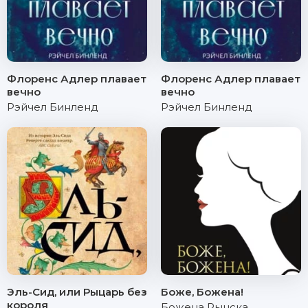
Флоренс Адлер плавает
Флоренс Адлер плавает
вечно
вечно
Рэйчел Бинленд
Рэйчел Бинленд
Эль-Сид, или Рыцарь без
Боже, Божена!
короля
Божена Рынска