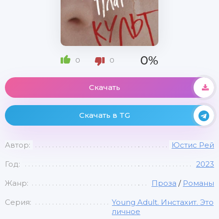
0%
0
0
Скачать
Скачать в TG
Автор:
Юстис Рей
Год:
2023
Жанр:
Проза
/
Романы
Серия:
Young Adult. Инстахит. Это
личное