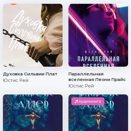
Духовка Сильвии Плат
Параллельная
вселенная Пеони Прайс
Юстис Рей
Юстис Рей
Аудиокнига