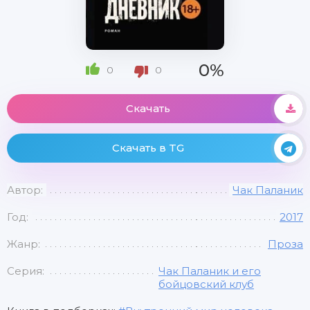
0%
0
0
Скачать
Скачать в TG
Автор:
Чак Паланик
Год:
2017
Жанр:
Проза
Серия:
Чак Паланик и его
бойцовский клуб