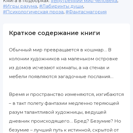
Книга в подборках:
Внутренний мир человека
,
Игры разума
,
Лабиринты души
,
Психологическая проза
,
Фантасмагория
Краткое содержание книги
Обычный мир превращается в кошмар… В
колонии художников на маленьком островке
из домов исчезают комнаты, а на стенах и
мебели появляются загадочные послания…
Время и пространство изменяются, изгибаются
– в такт полету фантазии медленно теряющей
разум талантливой художницы, ведущей
дневник происходящего… Бред? Безумие? Но
безумие – лучший путь к истинной, скрытой от