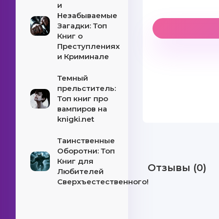
и
Незабываемые
Загадки: Топ
Книг о
Преступлениях
и Криминале
Темный
прельститель:
Топ книг про
вампиров на
knigki.net
Таинственные
Оборотни: Топ
Книг для
Отзывы (0)
Любителей
Сверхъестественного!