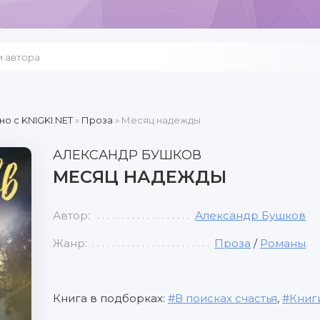
но c KNIGKI.NET
»
Проза
» Месяц надежды
АЛЕКСАНДР БУШКОВ
МЕСЯЦ НАДЕЖДЫ
Автор:
Александр Бушков
Жанр:
Проза
/
Романы
Книга в подборках:
В поисках счастья
,
Книг