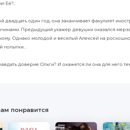
л Её?..
 двадцать один год, она заканчивает факультет иност
жчинами. Предыдущий ухажер девушки оказался мерзав
ному. Однако молодой и веселый Алексей на роскошно
ой попытки…
равдать доверие Ольги? И окажется ли она для него тем
вам понравится