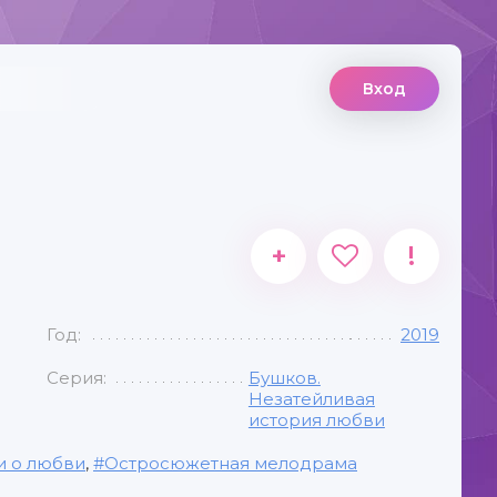
Вход
+
!
Год:
2019
Серия:
Бушков.
Незатейливая
история любви
и о любви
,
Остросюжетная мелодрама