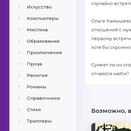
случайно встрети
Искусство
Компьютеры
Ольге Камышевой
Мистика
отношений с му
первому встреч
Образование
хотя бы скромн
Приключения
Проза
Сумеет ли он оп
отчаялся найти?
Религия
Романы
Справочники
Стихи
Возможно, 
Триллеры