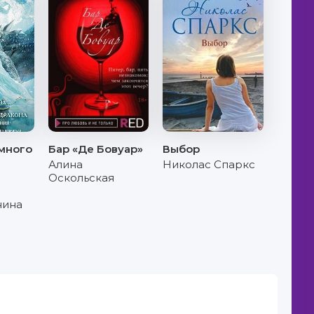
много
Бар «Де Бовуар»
Выбор
Алина
Николас Спаркс
Оскольская
нина