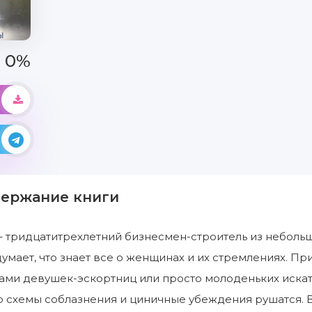
0%
держание книги
– тридцатитрехлетний бизнесмен-строитель из неболь
думает, что знает все о женщинах и их стремлениях. П
гами девушек-эскортниц или просто молоденьких иска
 схемы соблазнения и циничные убеждения рушатся. Воз