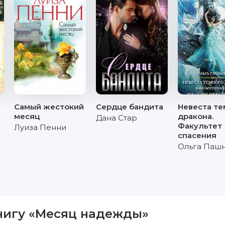
Самый жестокий
Сердце бандита
Невеста те
месяц
дракона.
Дана Стар
Факультет
Луиза Пенни
спасения
Ольга Паш
нигу «Месяц надежды»