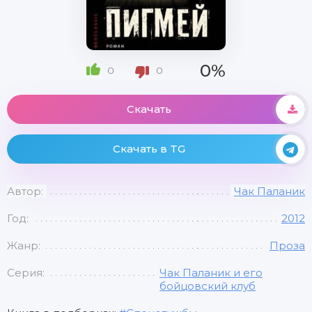
0%
0
0
Скачать
Скачать в TG
Автор:
Чак Паланик
Год:
2012
Жанр:
Проза
Серия:
Чак Паланик и его
бойцовский клуб