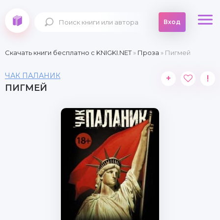
Вход
Скачать книги бесплатно c KNIGKI.NET
»
Проза
» Пигмей
ЧАК ПАЛАНИК
+
!
ПИГМЕЙ