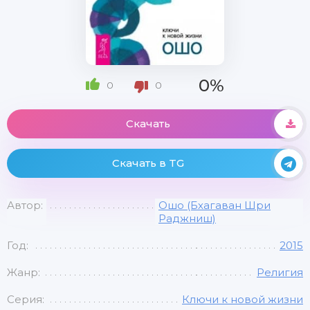
0%
0
0
Скачать
Скачать в TG
Автор:
Ошо (Бхагаван Шри
Раджниш)
Год:
2015
Жанр:
Религия
Серия:
Ключи к новой жизни