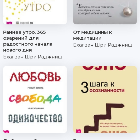
Раннее утро. 365
От медицины к
озарений для
медитации
радостного начала
Бхагван Шри Раджниш
нового дня
Бхагван Шри Раджниш