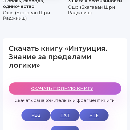
Любовь, свобода,
3 шага к осознанности
одиночество
Ошо (Бхагаван Шри
Ошо (Бхагаван Шри
Раджниш)
Раджниш)
Скачать книгу «Интуиция.
Знание за пределами
логики»
СКАЧАТЬ ПОЛНУЮ КНИГУ
Скачать ознакомительный фрагмент книги:
FB2
TXT
RTF