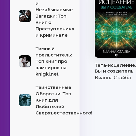
и
Незабываемые
Загадки: Топ
Книг о
Преступлениях
и Криминале
Темный
прельститель:
Топ книг про
Тета-исцеление
вампиров на
Вы и создатель
knigki.net
Вианна Стайбл
Таинственные
Оборотни: Топ
Книг для
Любителей
Сверхъестественного!