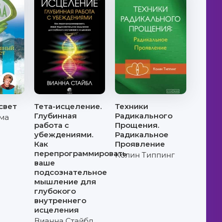
свет
Тета-исцеление.
Техники
Глубинная
Радикального
ма
работа с
Прощения.
убеждениями.
Радикальное
Как
Проявление
перепрограммировать
Колин Типпинг
ваше
подсознательное
мышление для
глубокого
внутреннего
исцеления
Вианна Стайбл