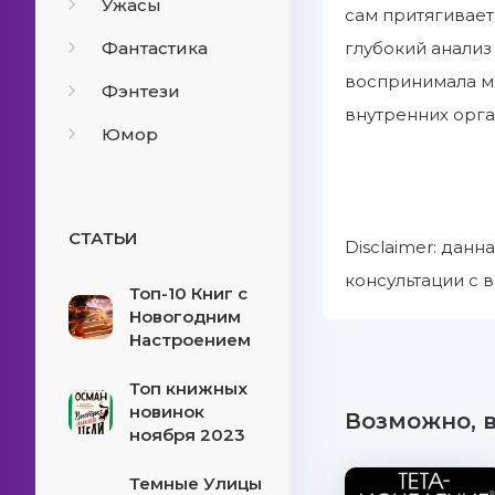
Ужасы
сам притягивает
Фантастика
глубокий анали
воспринимала ми
Фэнтези
внутренних орга
Юмор
СТАТЬИ
Disclaimer: дан
консультации с 
Топ-10 Книг с
Новогодним
Настроением
Топ книжных
новинок
Возможно, 
ноября 2023
Темные Улицы