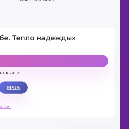
ебе. Тепло надежды»
т книги:
EPUB
вания