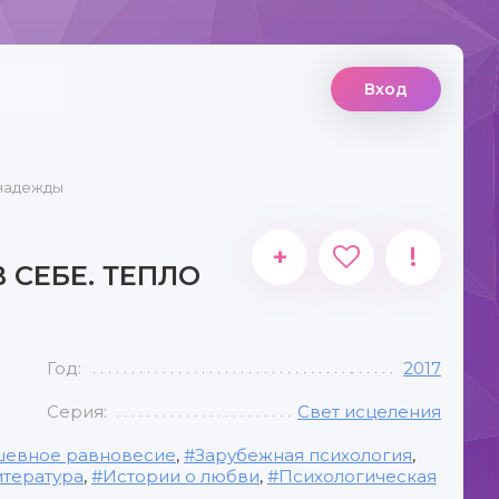
Вход
 надежды
+
!
В СЕБЕ. ТЕПЛО
Год:
2017
Серия:
Свет исцеления
шевное равновесие
,
Зарубежная психология
,
итература
,
Истории о любви
,
Психологическая