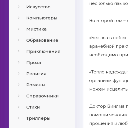
несколько языко
Искусство
Компьютеры
Во второй том – 
Мистика
«Без зла в себе
Образование
врачебной практ
Приключения
необходимо приз
Проза
«Тепло надежды»
Религия
организм функци
Романы
можем исцелить
Справочники
Доктор Виилма п
Стихи
помощи ясновиде
Триллеры
прощения и любв