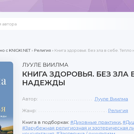
но c KNIGKI.NET
»
Религия
» Книга здоровья. Без зла в себе. Тепло
ЛУУЛЕ ВИИЛМА
КНИГА ЗДОРОВЬЯ. БЕЗ ЗЛА 
НАДЕЖДЫ
Автор:
Лууле Виилма
Жанр:
Религия
Книга в подборках:
Духовные практики
,
Ду
Зарубежная религиозная и эзотерическая л
консультация
,
Эзотерика / оккультизм