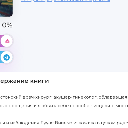
0%
держание книги
эстонский врач-хирург, акушер-гинеколог, обладавшая
ью прощения и любви к себе способен исцелить многи
ды и наблюдения Лууле Виилма изложила в целом ряде