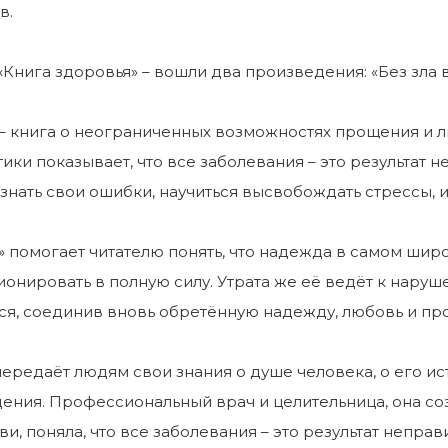
в.
«Книга здоровья» – вошли два произведения: «Без зла 
» – книга о неограниченных возможностях прощения и
ики показывает, что все заболевания – это результат
нать свои ошибки, научиться высвобождать стрессы, и
 помогает читателю понять, что надежда в самом широ
онировать в полную силу. Утрата же её ведёт к наруш
ся, соединив вновь обретённую надежду, любовь и пр
ередаёт людям свои знания о душе человека, о его ис
ния. Профессиональный врач и целительница, она соз
и, поняла, что все заболевания – это результат непра