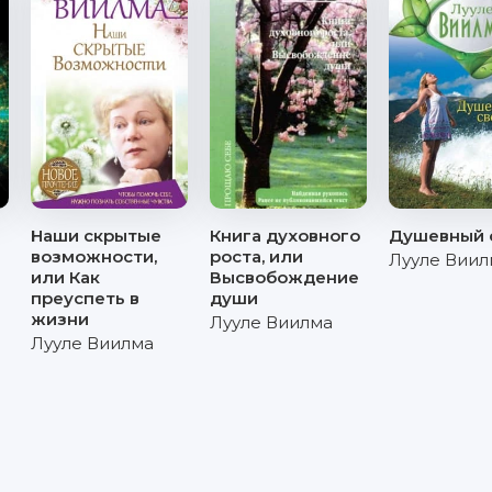
.
Наши скрытые
Книга духовного
Душевный 
возможности,
роста, или
Лууле Виил
или Как
Высвобождение
преуспеть в
души
жизни
Лууле Виилма
Лууле Виилма