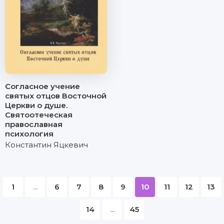
Согласное учение
святых отцов Восточной
Церкви о душе.
Святоотеческая
православная
психология
Константин Яцкевич
1
...
6
7
8
9
10
11
12
13
14
...
45