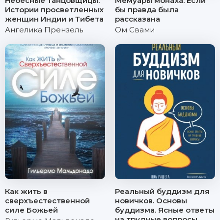
Небесные танцовщицы.
Мемуары монаха. Если
Истории просветленных
бы правда была
женщин Индии и Тибета
рассказана
Ангелика Прензель
Ом Свами
Как жить в
Реальный буддизм для
сверхъестественной
новичков. Основы
силе Божьей
буддизма. Ясные ответы
на трудные вопросы