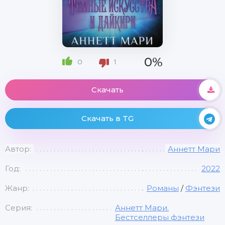
0%
0
1
Скачать
Скачать в TG
Автор:
Аннетт Мари
Год:
2022
Жанр:
Романы
/
Фэнтези
Серия:
Аннетт Мари.
Бестселлеры фэнтези