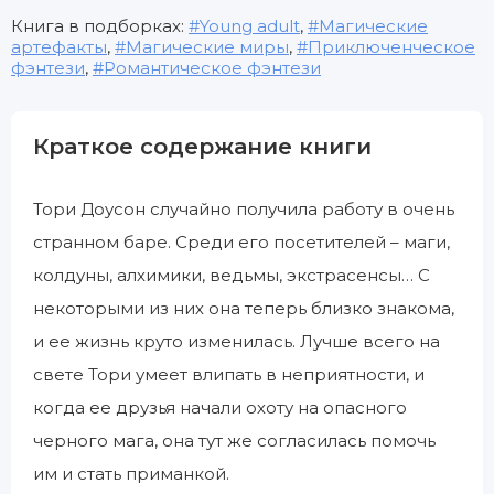
Книга в подборках:
Young adult
,
Магические
артефакты
,
Магические миры
,
Приключенческое
фэнтези
,
Романтическое фэнтези
Краткое содержание книги
Тори Доусон случайно получила работу в очень
странном баре. Среди его посетителей – маги,
колдуны, алхимики, ведьмы, экстрасенсы… С
некоторыми из них она теперь близко знакома,
и ее жизнь круто изменилась. Лучше всего на
свете Тори умеет влипать в неприятности, и
когда ее друзья начали охоту на опасного
черного мага, она тут же согласилась помочь
им и стать приманкой.