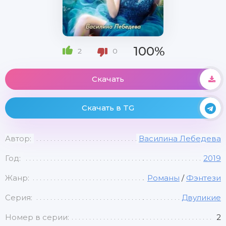
100%
2
0
Скачать
Скачать в TG
Автор:
Василина Лебедева
Год:
2019
Жанр:
Романы
/
Фэнтези
Серия:
Двуликие
Номер в серии:
2