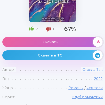
67%
2
1
Скачать
Скачать в TG
Автор:
Стелла Так
Год:
2022
Жанр:
Романы
/
Фэнтези
Серия:
Клуб романтики