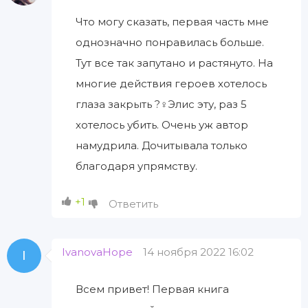
Что могу сказать, первая часть мне
однозначно понравилась больше.
Тут все так запутано и растянуто. На
многие действия героев хотелось
глаза закрыть ?‍♀️Элис эту, раз 5
хотелось убить. Очень уж автор
намудрила. Дочитывала только
благодаря упрямству.
+1
Ответить
IvanovaHope
14 ноября 2022 16:02
I
Всем привет! Первая книга