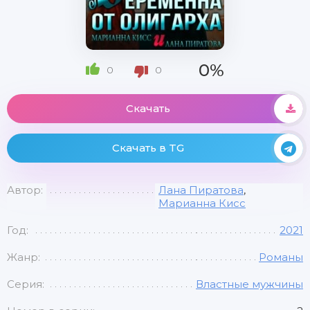
0%
0
0
Скачать
Скачать в TG
Автор:
Лана Пиратова
,
Марианна Кисс
Год:
2021
Жанр:
Романы
Серия:
Властные мужчины