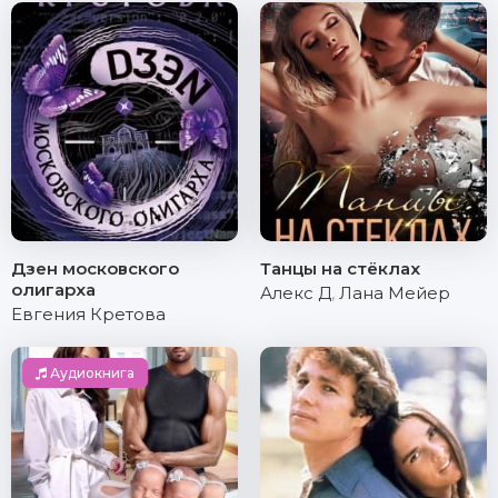
Дзен московского
Танцы на стёклах
олигарха
Алекс Д
,
Лана Мейер
Евгения Кретова
Аудиокнига