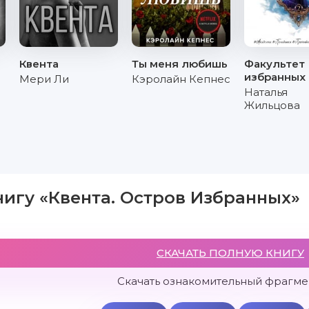
Квента
Ты меня любишь
Факультет
избранных
Мери Ли
Кэролайн Кепнес
Наталья
Жильцова
нигу «Квента. Остров Избранных»
СКАЧАТЬ ПОЛНУЮ КНИГУ
Скачать ознакомительный фрагмен