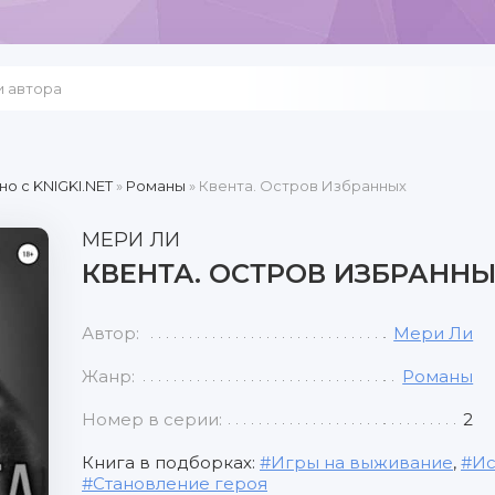
но c KNIGKI.NET
»
Романы
» Квента. Остров Избранных
МЕРИ ЛИ
КВЕНТА. ОСТРОВ ИЗБРАНН
Автор:
Мери Ли
Жанр:
Романы
Номер в серии:
2
Книга в подборках:
Игры на выживание
,
Ис
Становление героя