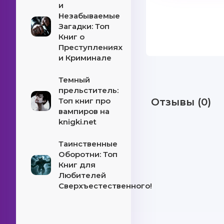
и
Незабываемые
Загадки: Топ
Книг о
Преступлениях
и Криминале
Темный
прельститель:
Топ книг про
Отзывы (0)
вампиров на
knigki.net
Таинственные
Оборотни: Топ
Книг для
Любителей
Сверхъестественного!