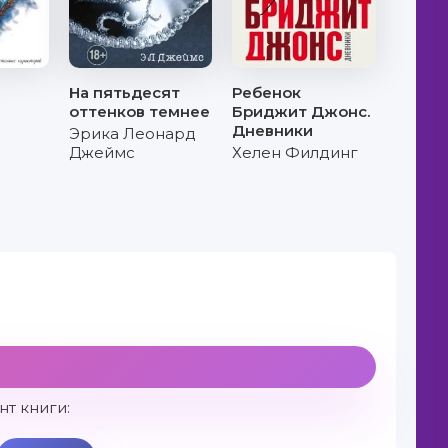
На пятьдесят
Ребенок
оттенков темнее
Бриджит Джонс.
Дневники
Эрика Леонард
Джеймс
Хелен Филдинг
т книги: