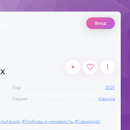
Вход
+
!
ЫХ
Год:
2021
Серия:
Квента
пытания
,
Любовь и ненависть
,
Самиздат
,