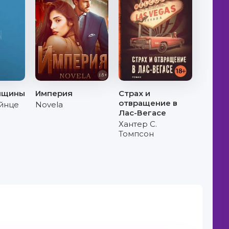
нщины
Империя
Страх и
отвращение в
йнце
Novela
Лас-Вегасе
Хантер С.
Томпсон