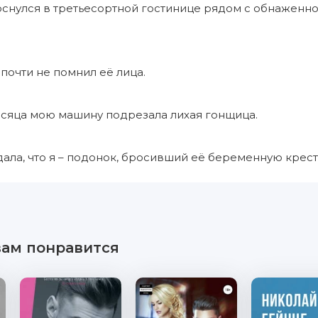
роснулся в третьесортной гостинице рядом с обнажен
 почти не помнил её лица.
есяца мою машину подрезала лихая гонщица.
ала, что я – подонок, бросивший её беременную крес
вам понравится