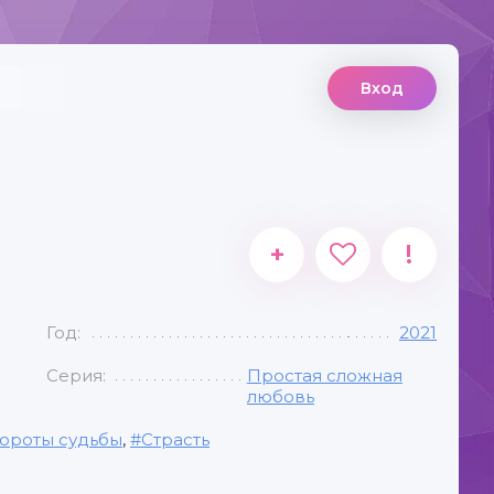
Вход
+
!
Год:
2021
Серия:
Простая сложная
любовь
ороты судьбы
,
Страсть