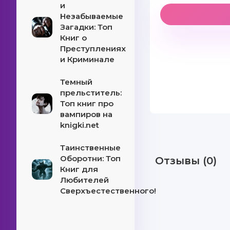
и
Незабываемые
Загадки: Топ
Книг о
Преступлениях
и Криминале
Темный
прельститель:
Топ книг про
вампиров на
knigki.net
Таинственные
Оборотни: Топ
Отзывы (0)
Книг для
Любителей
Сверхъестественного!