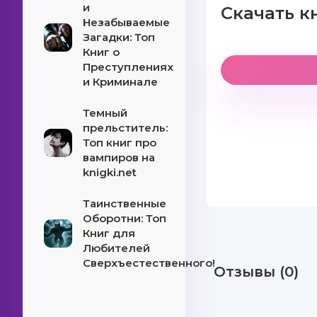
и
Скачать к
Незабываемые
Загадки: Топ
Книг о
Преступлениях
и Криминале
Темный
прельститель:
Топ книг про
вампиров на
knigki.net
Таинственные
Оборотни: Топ
Книг для
Любителей
Сверхъестественного!
Отзывы (0)