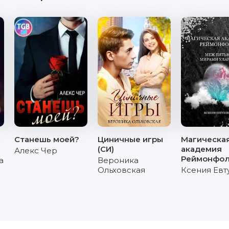
Станешь моей?
Циничные игры
Магическа
(СИ)
академия
Алекс Чер
Реймонфо
а
Вероника
Ольховская
Ксения Евт