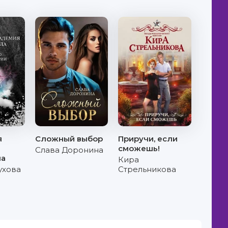
я
Сложный выбор
Приручи, если
сможешь!
Слава Доронина
ла
Кира
ухова
Стрельникова