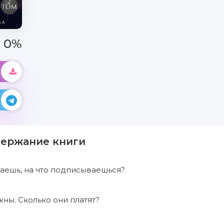
0%
держание книги
маешь, на что подписываешься?
жны. Сколько они платят?